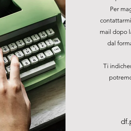
Per mag
contattarmi
mail dopo la
dal for
Ti indiche
potremo
df