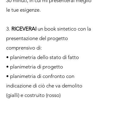
30 minuti, in cui mi presenterai meglio
le tue esigenze.
3.
RICEVERAI
un book sintetico con la
presentazione del progetto
comprensivo di:
• planimetria dello stato di fatto
• planimetria di progetto
• planimetria di confronto con
indicazione di ciò che va demolito
(gialli) e costruito (rosso)
QUANTO COSTA?
Per questo
tipo di servizio, la consulenza
vale
270,00 €.